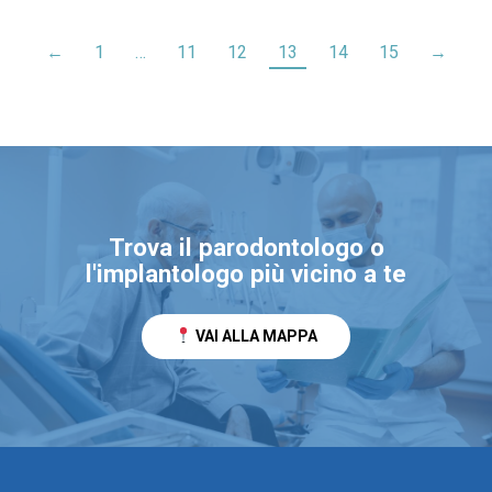
←
1
…
11
12
13
14
15
→
Trova il parodontologo o
l'implantologo più vicino a te
VAI ALLA MAPPA