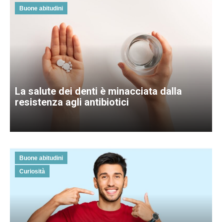
Buone abitudini
La salute dei denti è minacciata dalla
resistenza agli antibiotici
Buone abitudini
Curiosità