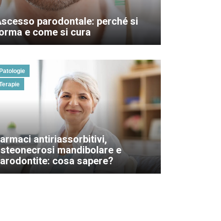
scesso parodontale: perché si
orma e come si cura
Patologie
Terapie
armaci antiriassorbitivi,
steonecrosi mandibolare e
arodontite: cosa sapere?