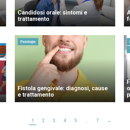
Candidosi orale: sintomi e
A
trattamento
f
Patologie
F
Fistola gengivale: diagnosi, cause
o
e trattamento
p
1
2
3
4
5
…
7
→