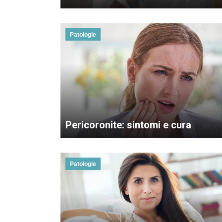
Patologie
Pericoronite: sintomi e cura
Patologie