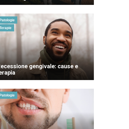
Patologie
Terapie
ecessione gengivale: cause e
erapia
Patologie