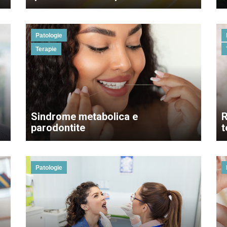
Patologie
Terapie
Sindrome metabolica e
R
parodontite
t
Patologie