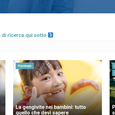
a di ricerca qui sotto
Patologie
La gengivite nei bambini: tutto
P
quello che devi sapere
s