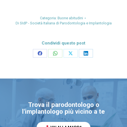
Categoria:
Buone abitudini
Di
SIdP - Società Italiana di Parodontologia e Implantologia
Condividi questo post
Condividi
Condividi
Condividi
Condividi
su
su
su
su
Facebook
WhatsApp
X
LinkedIn
Trova il parodontologo o
l'implantologo più vicino a te