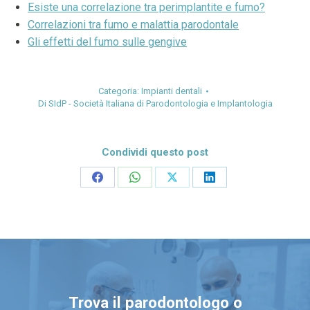
Esiste una correlazione tra perimplantite e fumo?
Correlazioni tra fumo e malattia parodontale
Gli effetti del fumo sulle gengive
Categoria:
Impianti dentali
Di
SIdP - Società Italiana di Parodontologia e Implantologia
Condividi questo post
Condividi
Condividi
Condividi
Condividi
su
su
su
su
Facebook
WhatsApp
X
LinkedIn
Trova il parodontologo o