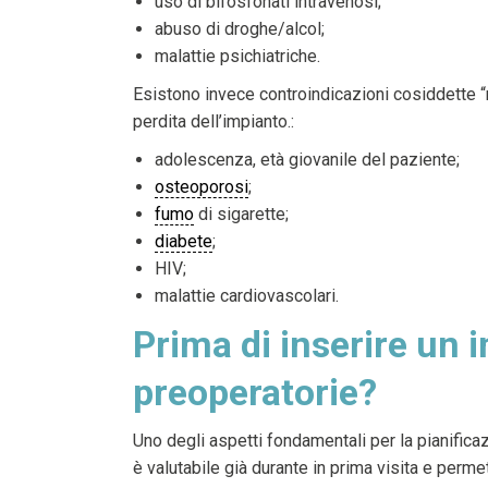
uso di bifosfonati intravenosi;
abuso di droghe/alcol;
malattie psichiatriche.
Esistono invece controindicazioni cosiddette “r
perdita dell’impianto.:
adolescenza, età giovanile del paziente;
osteoporosi
;
fumo
di sigarette;
diabete
;
HIV;
malattie cardiovascolari.
Prima di inserire un 
preoperatorie?
Uno degli aspetti fondamentali per la pianificaz
è valutabile già durante in prima visita e perme