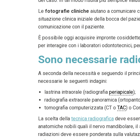
del caso. In tal modo risulta più semplice valutar
Le
fotografie cliniche
aiutano a comunicare co
situazione clinica iniziale della bocca del paz
comunicazione con il paziente.
È possibile oggi acquisire impronte cosiddette
per interagire con i laboratori odontotecnici, 
Sono necessarie radio
A seconda della necessità e seguendo il princ
necessarie le seguenti indagini:
lastrina intraorale (radiografia
periapicale
);
radiografia extraorale panoramica (ortopant
tomografia computerizzata (CT o
TAC
) o C
La scelta della
tecnica radiografica
deve essere 
anatomiche nobili quali il nervo mandibolare, i
radiazioni deve essere ponderata sulla valutazi