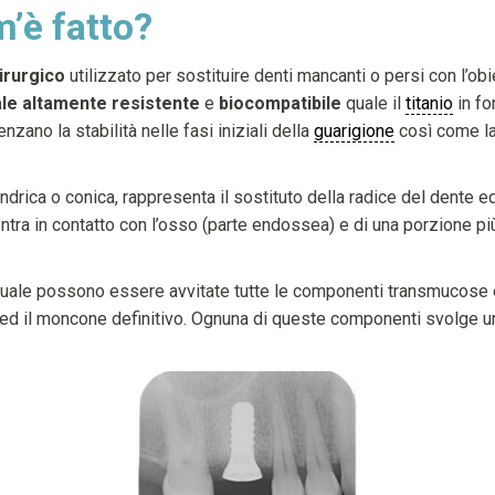
’è fatto?
irurgico
utilizzato per sostituire denti mancanti o persi con l’obie
le altamente resistente
e
biocompatibile
quale il
titanio
in fo
nzano la stabilità nelle fasi iniziali della
guarigione
così come la 
drica o conica, rappresenta il sostituto della radice del dente e
 entra in contatto con l’osso (parte endossea) e di una porzione p
la quale possono essere avvitate tutte le componenti transmucose e
io, ed il moncone definitivo. Ognuna di queste componenti svolge u