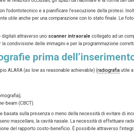
e le relazioni occlusali, gli spazi da riabilitare e la forma dei den
n l’odontotecnico e a pianificare l’esecuzione della protesi. Ino
iente utile anche per una comparazione con lo stato finale. Le fot
 digitali attraverso uno
scanner intraorale
collegato ad un comp
per la condivisione delle immagini e per la programmazione corrett
grafie prima dell’inserimento
ipio ALARA (as low as reasonable achievable) (
radiografia
utile 
omografia);
one-beam (CBCT).
basata sulla presenza o meno della necessità di evitare di incor
l seno mascellare, la cavità nasale. La necessità di effettuare ra
one del rapporto costo-beneficio. È possibile attraverso l’integr