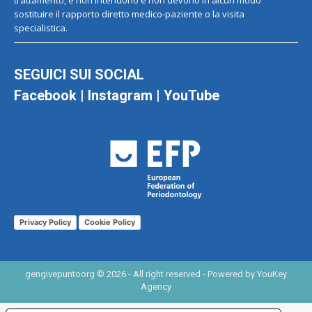
trattamento, e non intendono e non devono in alcun modo
sostituire il rapporto diretto medico-paziente o la visita
specialistica.
SEGUICI SUI SOCIAL
Facebook
|
Instagram
|
YouTube
Privacy Policy
Cookie Policy
gengivepuntoorg © 2026 - All right reserved - Powered by
YouKey
Agency