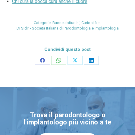
Chi cura la bocca cura anche il cuore
Categorie:
Buone abitudini
,
Curiosità
Di
SIdP - Società Italiana di Parodontologia e Implantologia
Condividi questo post
Condividi
Condividi
Condividi
Condividi
su
su
su
su
Facebook
WhatsApp
X
LinkedIn
Trova il parodontologo o
l'implantologo più vicino a te