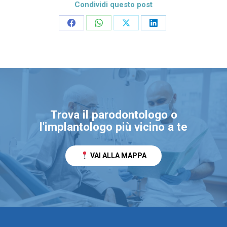
Condividi questo post
Condividi
Condividi
Condividi
Condividi
su
su
su
su
Facebook
WhatsApp
X
LinkedIn
Trova il parodontologo o
l'implantologo più vicino a te
VAI ALLA MAPPA