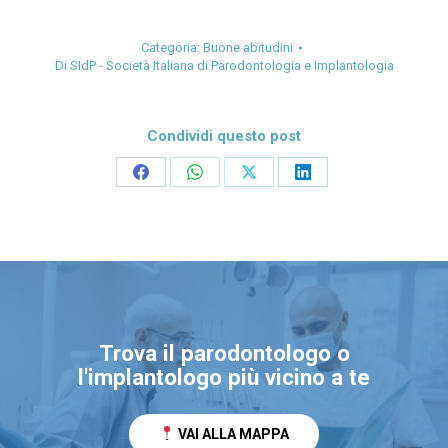
Categoria:
Buone abitudini
Di
SIdP - Società Italiana di Parodontologia e Implantologia
Condividi questo post
Condividi
Condividi
Condividi
Condividi
su
su
su
su
Facebook
WhatsApp
X
LinkedIn
Trova il parodontologo o
l'implantologo più vicino a te
VAI ALLA MAPPA