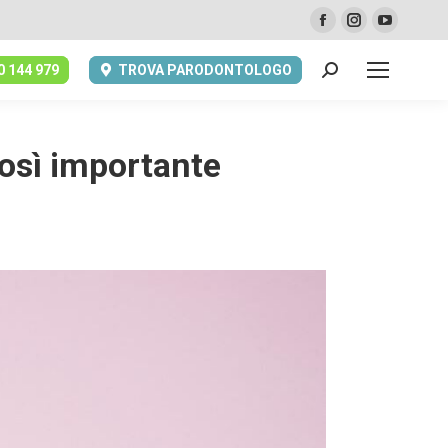
Facebook
Instagram
YouTub
page
page
page
0 144 979
TROVA PARODONTOLOGO
opens
opens
opens
Cerca:
in
in
in
new
new
new
window
window
window
così importante