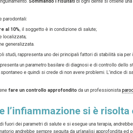
sanguinamento.
Sommando i risultati
di ogni dente si ottiene una 
e parodontali:
re al 10%
, il soggetto è in condizione di salute;
 localizzata;
ne generalizzata.
tudi, rappresenta uno dei principali fattori di stabilità sia per i 
presenta un parametro basilare di diagnosi e di controllo dello s
spontaneo e quindi si crede di non avere problemi. L’indice di 
bene
fare un controllo approfondito
da un professionista
paro
 l’infiammazione si è risolt
i fuori dei parametri di salute e si esegue una terapia, andrebbe 
ammatorio andrebbe sempre seguita da un’analisi approfondita ed o