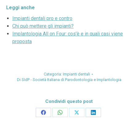
Leggi anche
Impianti dentali pro e contro
Chi può mettere gli impianti?
Implantologia All on Four: cos’è e in quali casi viene
proposta
Categoria:
Impianti dentali
Di
SIdP - Società Italiana di Parodontologia e Implantologia
Condividi questo post
Condividi
Condividi
Condividi
Condividi
su
su
su
su
Facebook
WhatsApp
X
LinkedIn