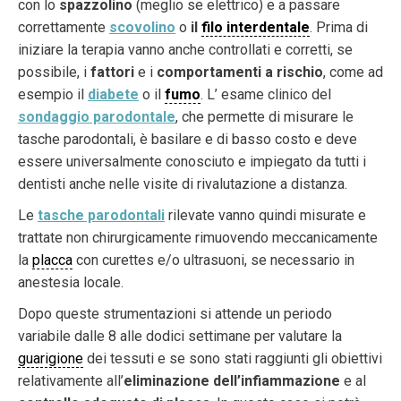
con lo
spazzolino
(meglio se elettrico) e a passare
correttamente
scovolino
o
il
filo interdentale
. Prima di
iniziare la terapia vanno anche controllati e corretti, se
possibile, i
fattori
e i
comportamenti a rischio
, come ad
esempio il
diabete
o il
fumo
. L’ esame clinico del
sondaggio parodontale
, che permette di misurare le
tasche parodontali, è basilare e di basso costo e deve
essere universalmente conosciuto e impiegato da tutti i
dentisti anche nelle visite di rivalutazione a distanza.
Le
tasche parodontali
rilevate vanno quindi misurate e
trattate non chirurgicamente rimuovendo meccanicamente
la
placca
con curettes e/o ultrasuoni, se necessario in
anestesia locale.
Dopo queste strumentazioni si attende un periodo
variabile dalle 8 alle dodici settimane per valutare la
guarigione
dei tessuti e se sono stati raggiunti gli obiettivi
relativamente all’
eliminazione dell’infiammazione
e al