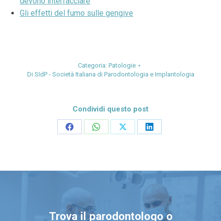
devono interfacciare
Gli effetti del fumo sulle gengive
Categoria:
Patologie
Di
SIdP - Società Italiana di Parodontologia e Implantologia
Condividi questo post
Condividi
Condividi
Condividi
Condividi
su
su
su
su
Facebook
WhatsApp
X
LinkedIn
Trova il parodontologo o