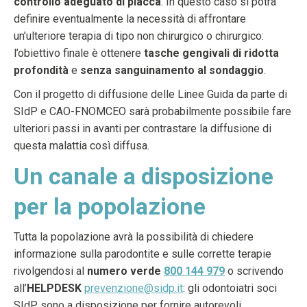
controllo adeguato di placca
. In questo caso si potrà
definire eventualmente la necessità di affrontare
un’ulteriore terapia di tipo non chirurgico o chirurgico:
l’obiettivo finale è ottenere
tasche gengivali di ridotta
profondità
e
senza sanguinamento
al sondaggio
.
Con il progetto di diffusione delle Linee Guida da parte di
SIdP e CAO-FNOMCEO sarà probabilmente possibile fare
ulteriori passi in avanti per contrastare la diffusione di
questa malattia così diffusa.
Un canale a disposizione
per la popolazione
Tutta la popolazione avrà la possibilità di chiedere
informazione sulla parodontite e sulle corrette terapie
rivolgendosi al
numero verde
800 144 979
o scrivendo
all’
HELPDESK
prevenzione@sidp.it
: gli odontoiatri soci
SIdP sono a disposizione per fornire autorevoli