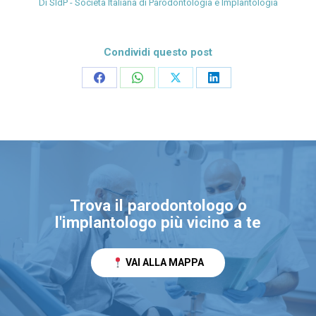
Di
SIdP - Società Italiana di Parodontologia e Implantologia
Condividi questo post
Condividi
Condividi
Condividi
Condividi
su
su
su
su
Facebook
WhatsApp
X
LinkedIn
Trova il parodontologo o
l'implantologo più vicino a te
VAI ALLA MAPPA