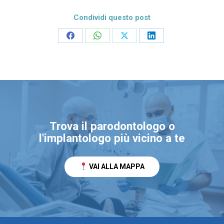
Condividi questo post
Condividi
Condividi
Condividi
Condividi
su
su
su
su
Facebook
WhatsApp
X
LinkedIn
Trova il parodontologo o
l'implantologo più vicino a te
VAI ALLA MAPPA